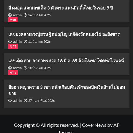
อี ดงอุค แจกเลขเด็ด 3 ตัวตรง แฟนมีตติ้งไทยในรอบ 9 ปี
26 มีนาคม 2026
admin
หวย
เลขมงคล หลวงปู่สวน ฐิตปญฺโญ เกจิดังวัดหนองไผ่ ละสังขาร
11 มีนาคม 2026
admin
ข่าว
เลขเด็ด ฮาย อาภาพร งวด 16 มี.ค. 69 ล้วงไหขอโชคพ่อไวพจน์
10 มีนาคม 2026
admin
ข่าว
ฮือฮา พญาควาย 3 เขา หนักเกือบตัน เจ้าของปัดเงินล้านไม่ยอม
ขาย
27 กุมภาพันธ์ 2026
admin
Copyright © All rights reserved.
|
CoverNews
by AF
themes.