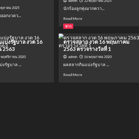
22 พฤษภาคม 2025
admin
 ตุลาคม 2025
นักร้องลูกทุ่งมากควา...
ยออกงวดว...
Read
Read More
more
ad
ข่าว
about
re
ส่อง
out
แบ่งรัฐบาล งวด 16
ตรวจสลาก งวด 16 พฤษภาคม
เลข
ข
เด็ด
น 2563
2563 ตรวจรางวัลที่ 1
ด
“ฮาย
 พฤศจิกายน 2020
16 พฤษภาคม 2020
admin
อาภา
ศจิกายน
งรัฐบาล ...
ผลสลากกินแบ่งรัฐบาล ...
พร”
68
จาก
น้ำ
ad
Read
Read More
แม่
ง
re
more
ตะเคียน
ด
out
about
งวด
ตรวจ
นี้
มนต์
าก
สลาก
มี
น
งวด
ลุ้น
ง
16
3
บาล
พฤษภาคม
ตัว
ด
2563
ตรง!
ตรวจ
ศจิกายน
รางวัล
63
ที่