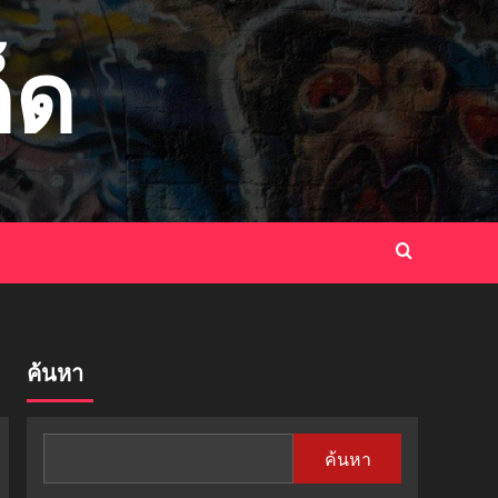
็ด
ค้นหา
ค้นหา