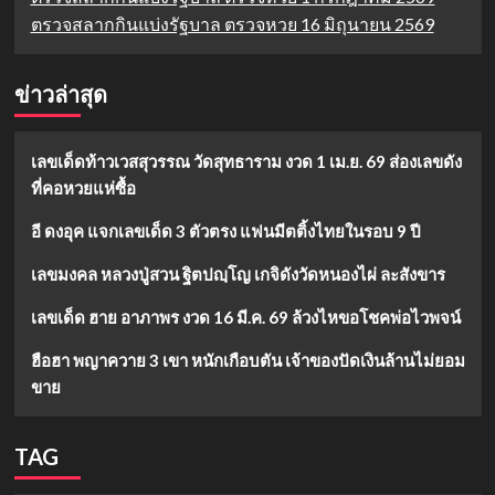
ตรวจสลากกินแบ่งรัฐบาล ตรวจหวย 16 มิถุนายน 2569
ข่าวล่าสุด
เลขเด็ดท้าวเวสสุวรรณ วัดสุทธาราม งวด 1 เม.ย. 69 ส่องเลขดัง
ที่คอหวยแห่ซื้อ
อี ดงอุค แจกเลขเด็ด 3 ตัวตรง แฟนมีตติ้งไทยในรอบ 9 ปี
เลขมงคล หลวงปู่สวน ฐิตปญฺโญ เกจิดังวัดหนองไผ่ ละสังขาร
เลขเด็ด ฮาย อาภาพร งวด 16 มี.ค. 69 ล้วงไหขอโชคพ่อไวพจน์
ฮือฮา พญาควาย 3 เขา หนักเกือบตัน เจ้าของปัดเงินล้านไม่ยอม
ขาย
TAG