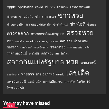
Apple
Application
covid-19
ข่าวด่วน
ข่าวต่างประเทศ
ข่าว
ข่าวหวย
ข่าวราคาทอง
ข่าวมือถือ
ข่าวทอง
ข่าวไอที
ข่าวแอปพลิเคชัน
ข่าวเศรษฐกิจ
ซื้อทอง
ข่าวโควิด-19
ตรวจหวย
ตรวจสลาก
ตรวจสลากกินแบ่งรัฐบาล
ทอง
บทวิเคราะห์ราคาทอง
ทองคำ
ทองคำแท่ง
ทองรูปพรรณ
ราคาทอง
ผลสลาก
ผลสลากกินแบ่งรัฐบาล
ราคาทองย้อนหลัง
ราคาทองวันนี้
สถิติหวย
สมาร์ตโฟน
รางวัลที่1
หวย
สลากกินแบ่งรัฐบาล
หวยงวดนี้
เลขเด็ด
หวยลาว
ฮาย อาภาพร
เลขดัง
หวยรัฐบาล
แอปพลิเคชัน
เลขเด็ดงวดนี้
แม่น้ำหนึ่ง
แอปเปิ้ล
โควิด-19
โทรศัพท์มือถือ
You may have missed
ข่าว