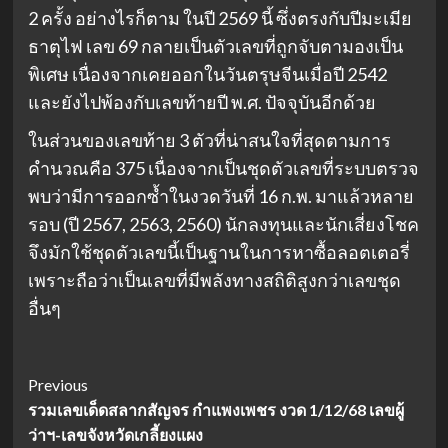
2 ครั้ง อย่างไรก็ตาม ในปี 2569 นี้ ซึ่งตรงกับปีมะเมีย
ธาตุไฟ เลข 69 กลายเป็นตัวเลขที่ถูกจับตามองเป็น
พิเศษ เนื่องจากเคยออกในวันตรุษจีนเมื่อปี 2542
และยังไปพ้องกับเลขท้ายปี พ.ศ. ปัจจุบันอีกด้วย
ในส่วนของเลขท้าย 3 ตัวที่น่าสนใจที่สุดตามการ
คำนวณคือ 375 เนื่องจากเป็นชุดตัวเลขที่ระบบตรวจ
พบว่ามีการออกซ้ำในงวดวันที่ 16 ก.พ. มาแล้วหลาย
รอบ (ปี 2567, 2563, 2560) นักลงทุนและนักเสี่ยงโชค
จึงมักใช้ชุดตัวเลขนี้เป็นฐานในการหาซื้อลอตเตอรี่
เพราะถือว่าเป็นเลขที่มีพลังทางสถิติสูงกว่าเลขชุด
อื่นๆ
Post
Previous
รวมเลขเด็ดสลากสัญจร กำแพงเพชร งวด 1/12/68 เลขผู้
Navigation
ว่าฯ-เลขจังหวัดเกลี้ยงแผง