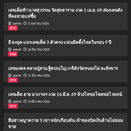
เลขเด็ดท้าวเวสสุวรรณ วัดสุทธาราม งวด 1 เม.ย. 69 ส่องเลขดัง
ที่คอหวยแห่ซื้อ
1 เมษายน 2026
admin
ข่าว
อี ดงอุค แจกเลขเด็ด 3 ตัวตรง แฟนมีตติ้งไทยในรอบ 9 ปี
26 มีนาคม 2026
admin
หวย
เลขมงคล หลวงปู่สวน ฐิตปญฺโญ เกจิดังวัดหนองไผ่ ละสังขาร
11 มีนาคม 2026
admin
ข่าว
เลขเด็ด ฮาย อาภาพร งวด 16 มี.ค. 69 ล้วงไหขอโชคพ่อไวพจน์
10 มีนาคม 2026
admin
ข่าว
ฮือฮา พญาควาย 3 เขา หนักเกือบตัน เจ้าของปัดเงินล้านไม่ยอม
ขาย