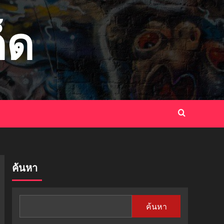
็ด
ค้นหา
ค้นหา