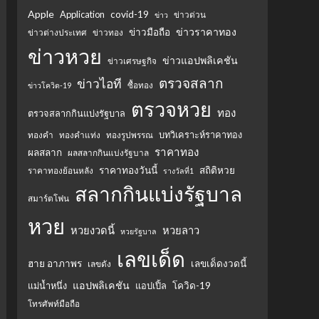
Apple
Application
covid-19
ข่าวด่วน
ข่าว
ข่าวราคาทอง
ข่าวมือถือ
ข่าวต่างประเทศ
ข่าวทอง
ข่าวหวย
ข่าวแอปพลิเคชัน
ข่าวเศรษฐกิจ
ตรวจสลาก
ข่าวไอที
ซื้อทอง
ข่าวโควิด-19
ตรวจหวย
ทอง
ตรวจสลากกินแบ่งรัฐบาล
บทวิเคราะห์ราคาทอง
ทองคำ
ทองคำแท่ง
ทองรูปพรรณ
ราคาทอง
ผลสลาก
ผลสลากกินแบ่งรัฐบาล
ราคาทองวันนี้
สถิติหวย
ราคาทองย้อนหลัง
รางวัลที่1
สลากกินแบ่งรัฐบาล
สมาร์ตโฟน
หวย
หวยงวดนี้
หวยลาว
หวยรัฐบาล
เลขเด็ด
ฮาย อาภาพร
เลขเด็ดงวดนี้
เลขดัง
แอปพลิเคชัน
แม่น้ำหนึ่ง
แอปเปิ้ล
โควิด-19
โทรศัพท์มือถือ