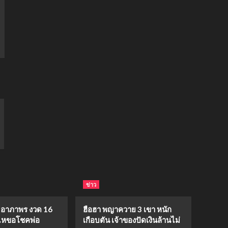
ข่าว
ย อาภาพร งวด 16
ฮือฮา พญาควาย 3 เขา หนัก
วงไหขอโชคพ่อ
เกือบตัน เจ้าของปัดเงินล้านไม่