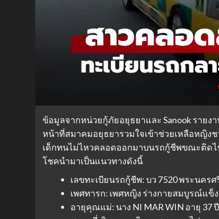
ข้อมูลจากหน่วยกู้ภัยอยุธยาและ Sanook รายงานเห
หน้าที่สมาคมอยุธยารวมใจเข้าช่วยเหลือหญิง
เด็กทนไม่ไหวคลอดออกมาบนรถกู้ชีพขณะติดไฟแ
โชคนำมาเป็นแนวทางดังนี้
เลขทะเบียนรถกู้ชีพ: บว 7520 พระนครศรี
เพศทารก: เพศหญิง ร่างกายสมบูรณ์แข็
อายุคุณแม่: นาง NI MAR WIN อายุ 37 ปี