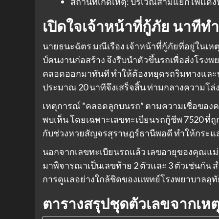
สถานที่เกิดเหตุ: บริเวณสามแยกไฟแด
เปิดใจเจ้าหน้าที่กู้ภัย นา
นายธนะฉัตร มณีเรือง เจ้าหน้าที่กู้ภัยที่อยู่ใน
ป์คนงานก่อสร้าง จึงรีบนำตัวขึ้นรถเพื่อส่งโร
คลอดออกมาทันที ทำให้ต้องหยุดรถริมทางและประ
ประมาณ 20 นาทีจึงเสร็จสิ้น ท่ามกลางความโล่งใ
เหตุการณ์ “คลอดลูกบนรถ” ตามความเชื่อของคน
พบเห็น โดยเฉพาะเลขทะเบียนรถกู้ชีพ 7520 ที่ถูก
กับช่วงหวยสัญจรสุราษฎร์ธานีพอดี ทำให้กระแส
นอกจากเลขทะเบียนรถแล้ว เลขอายุของคุณแม่ 3
มาพิจารณาเป็นเลขท้าย 2 ตัวและ 3 ตัวเช่นกัน 
การดูแลอย่างใกล้ชิดของแพทย์โรงพยาบาลอุทั
ตารางสรุปชุดตัวเลขจากเหต