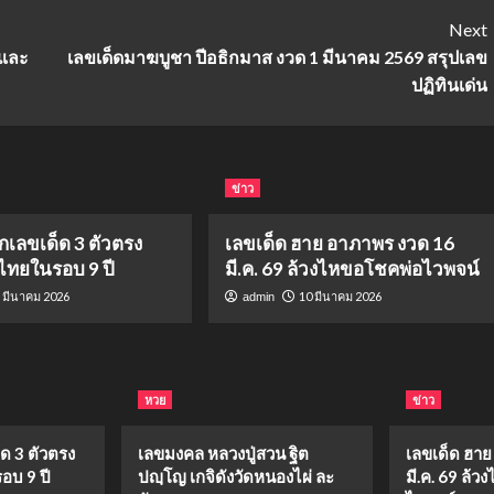
Next
 และ
เลขเด็ดมาฆบูชา ปีอธิกมาส งวด 1 มีนาคม 2569 สรุปเลข
ปฏิทินเด่น
ข่าว
จกเลขเด็ด 3 ตัวตรง
เลขเด็ด ฮาย อาภาพร งวด 16
งไทยในรอบ 9 ปี
มี.ค. 69 ล้วงไหขอโชคพ่อไวพจน์
 มีนาคม 2026
10 มีนาคม 2026
admin
หวย
ข่าว
็ด 3 ตัวตรง
เลขมงคล หลวงปู่สวน ฐิต
เลขเด็ด ฮา
อบ 9 ปี
ปญฺโญ เกจิดังวัดหนองไผ่ ละ
มี.ค. 69 ล้