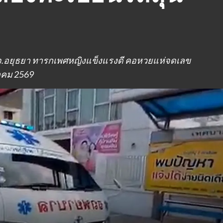
 จ.อยุธยา ทารกเพศหญิงแข็งแรงดี คอหวยแห่จดเลข
นาคม 2569