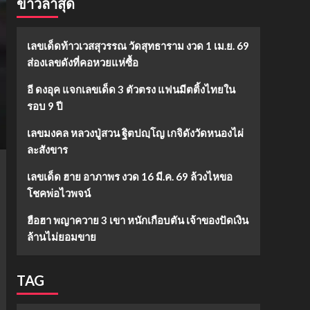
ข่าวล่าสุด
เลขเด็ดท้าวเวสสุวรรณ วัดสุทธาราม งวด 1 เม.ย. 69
ส่องเลขดังที่คอหวยแห่ซื้อ
อี ดงอุค แจกเลขเด็ด 3 ตัวตรง แฟนมีตติ้งไทยใน
รอบ 9 ปี
เลขมงคล หลวงปู่สวน ฐิตปญฺโญ เกจิดังวัดหนองไผ่
ละสังขาร
เลขเด็ด ฮาย อาภาพร งวด 16 มี.ค. 69 ล้วงไหขอ
โชคพ่อไวพจน์
ฮือฮา พญาควาย 3 เขา หนักเกือบตัน เจ้าของปัดเงิน
ล้านไม่ยอมขาย
TAG