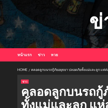
Skip
to
ข
content
หน้าแรก
ข่าว
หวย
HOME
คลอดลูกบนรถกู้ภัยอยุธยา ปลอดภัยทั้งแม่และลูก แห่ส
ข่าว
คลอดลูกบนรถกู้ภ
ทั้งแม่และลูก แห