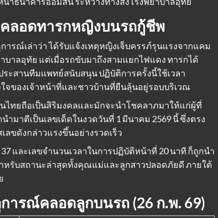
งหน้าธนาคารออมสิน ระหว่างทางส่งโรงพยาบาลอุทัย
ทีทำคลอดทารกหญิงบนรถกู้ชีพ
เหตุการณ์เล่าว่า ได้รับแจ้งเหตุหญิงเจ็บครรภ์รุนแรงจากแคม
งพยาบาลอุทัย แต่เมื่อรถขับมาถึงสามแยกไฟแดง ทารกได้
สานทีมแพทย์สนับสนุน ปฏิบัติการครั้งนี้ใช้เวลา
จของเจ้าหน้าที่และชาวบ้านที่ยืนลุ้นอยู่รอบบริเวณ
ไทยถือเป็นสิริมงคลและมักจะนำโชคลาภมาให้แก่ผู้ที่
นำมาตีเป็นเลขเด็ดในงวดวันที่ 1 มีนาคม 2569 นี้ ซึ่งตรง
เลขดังกล่าวแรงขึ้นอย่างรวดเร็ว
7 และเลขจำนวนเวลาในการปฏิบัติหน้าที่ 20 นาที ก็ถูกนำ
สำหรับสถานะล่าสุดทั้งคุณแม่และลูกสาวปลอดภัยดี ภายใต้
ย
ุการณ์คลอดลูกบนรถ (26 ก.พ. 69)