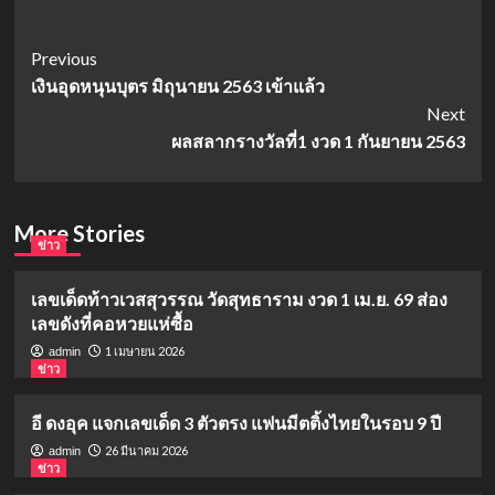
Post
Previous
เงินอุดหนุนบุตร มิถุนายน 2563 เข้าแล้ว
Navigation
Next
ผลสลากรางวัลที่1 งวด 1 กันยายน 2563
More Stories
ข่าว
เลขเด็ดท้าวเวสสุวรรณ วัดสุทธาราม งวด 1 เม.ย. 69 ส่อง
เลขดังที่คอหวยแห่ซื้อ
1 เมษายน 2026
admin
ข่าว
อี ดงอุค แจกเลขเด็ด 3 ตัวตรง แฟนมีตติ้งไทยในรอบ 9 ปี
26 มีนาคม 2026
admin
ข่าว