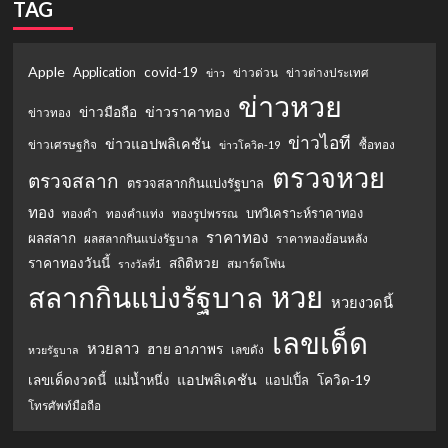
TAG
Apple
Application
covid-19
ข่าวด่วน
ข่าวต่างประเทศ
ข่าว
ข่าวหวย
ข่าวราคาทอง
ข่าวมือถือ
ข่าวทอง
ข่าวไอที
ข่าวแอปพลิเคชัน
ข่าวเศรษฐกิจ
ซื้อทอง
ข่าวโควิด-19
ตรวจหวย
ตรวจสลาก
ตรวจสลากกินแบ่งรัฐบาล
ทอง
บทวิเคราะห์ราคาทอง
ทองคำ
ทองคำแท่ง
ทองรูปพรรณ
ราคาทอง
ผลสลาก
ผลสลากกินแบ่งรัฐบาล
ราคาทองย้อนหลัง
ราคาทองวันนี้
สถิติหวย
สมาร์ตโฟน
รางวัลที่1
หวย
สลากกินแบ่งรัฐบาล
หวยงวดนี้
เลขเด็ด
หวยลาว
ฮาย อาภาพร
เลขดัง
หวยรัฐบาล
แอปพลิเคชัน
เลขเด็ดงวดนี้
แม่น้ำหนึ่ง
แอปเปิ้ล
โควิด-19
โทรศัพท์มือถือ