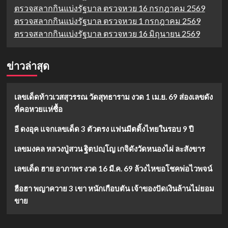
ตรวจสลากกินแบ่งรัฐบาล ตรวจหวย 16 กรกฎาคม 2569
ตรวจสลากกินแบ่งรัฐบาล ตรวจหวย 1 กรกฎาคม 2569
ตรวจสลากกินแบ่งรัฐบาล ตรวจหวย 16 มิถุนายน 2569
ข่าวล่าสุด
เลขเด็ดท้าวเวสสุวรรณ วัดสุทธาราม งวด 1 เม.ย. 69 ส่องเลขดัง
ที่คอหวยแห่ซื้อ
อี ดงอุค แจกเลขเด็ด 3 ตัวตรง แฟนมีตติ้งไทยในรอบ 9 ปี
เลขมงคล หลวงปู่สวน ฐิตปญฺโญ เกจิดังวัดหนองไผ่ ละสังขาร
เลขเด็ด ฮาย อาภาพร งวด 16 มี.ค. 69 ล้วงไหขอโชคพ่อไวพจน์
ฮือฮา พญาควาย 3 เขา หนักเกือบตัน เจ้าของปัดเงินล้านไม่ยอม
ขาย