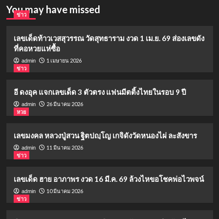
You may have missed
ข่าว
เลขเด็ดท้าวเวสสุวรรณ วัดสุทธาราม งวด 1 เม.ย. 69 ส่องเลขดัง
ที่คอหวยแห่ซื้อ
1 เมษายน 2026
admin
ข่าว
อี ดงอุค แจกเลขเด็ด 3 ตัวตรง แฟนมีตติ้งไทยในรอบ 9 ปี
26 มีนาคม 2026
admin
หวย
เลขมงคล หลวงปู่สวน ฐิตปญฺโญ เกจิดังวัดหนองไผ่ ละสังขาร
11 มีนาคม 2026
admin
ข่าว
เลขเด็ด ฮาย อาภาพร งวด 16 มี.ค. 69 ล้วงไหขอโชคพ่อไวพจน์
10 มีนาคม 2026
admin
ข่าว