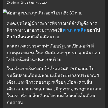
admin
21 สิงหาคม 2020
ศบค. ชุดใหญ่ มีวาระการพิจารณาที่สำคัญคือ การ
พิจารณาขยายการประกาศใช้
พ.ร.ก.ฉุกเฉิน
ออกไป
อีก 1 เดือน
จนถึงสิ้นเดือน ก.ย.
ล่าสุด แหล่งข่าวจากทำเนียบรัฐบาลเปิดเผยว่า ที่
ประชุม ศบค.ชุดใหญ่ มีมติต่ออายุ พ.ร.ก.ฉุกเฉิน ออก
ไปอีกหนึ่งเดือนเป็นที่เรียบร้อย
ในครั้งแรกเริ่มบังคับใช้ตั้งแต่วันที่ 26 มีนาคม ไป
จนถึงปลายเดือนเมษายน เป็นระยะเวลาประมาณ 1
เดือน และมีการต่ออายุมาเรื่อยๆ เมื่อจะครบสิ้น
เดือน เมษายน, พฤษภาคม, มิถุนายน, กรกฎาคม และ
ในคราวนี้จากสิ้นเดือนสิงหาคม ไปจนถึงสิ้นเดือน
กันยายน