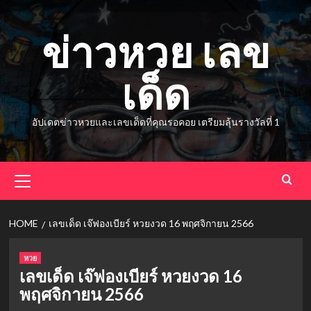
Skip
to
ข่าวหวย เลข
content
เด็ด
อัปเดตข่าวหวยและเลขเด็ดที่คุณรอคอย เตรียมลุ้นรางวัลที่ 1
Primary
Menu
HOME
เลขเด็ด เจ๊ฟองเบียร์ หวยงวด 16 พฤศจิกายน 2566
หวย
เลขเด็ด เจ๊ฟองเบียร์ หวยงวด 16
พฤศจิกายน 2566