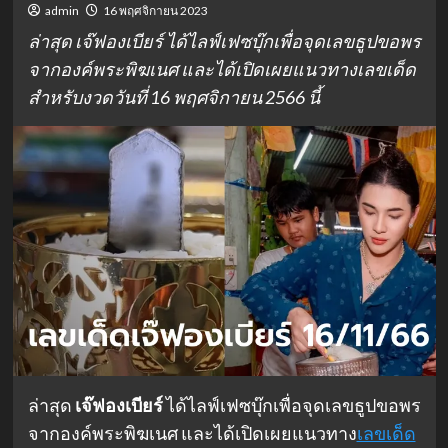
admin
16 พฤศจิกายน 2023
ล่าสุด เจ๊ฟองเบียร์ ได้ไลฟ์เฟซบุ๊กเพื่อจุดเลขธูปขอพร
จากองค์พระพิฆเนศ และได้เปิดเผยแนวทางเลขเด็ด
สำหรับงวดวันที่ 16 พฤศจิกายน 2566 นี้
ล่าสุด
เจ๊ฟองเบียร์
ได้ไลฟ์เฟซบุ๊กเพื่อจุดเลขธูปขอพร
จากองค์พระพิฆเนศ และได้เปิดเผยแนวทาง
เลขเด็ด