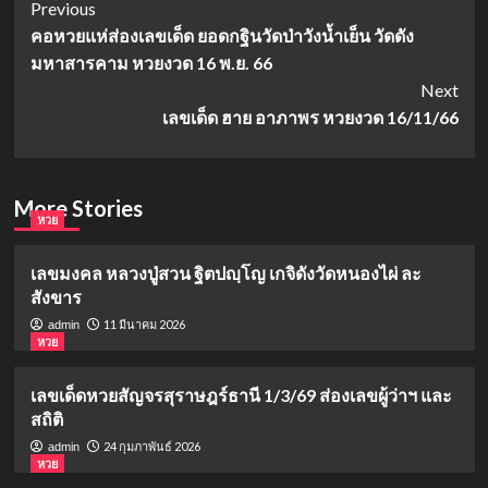
Post
Previous
คอหวยแห่ส่องเลขเด็ด ยอดกฐินวัดป่าวังน้ำเย็น วัดดัง
Navigation
มหาสารคาม หวยงวด 16 พ.ย. 66
Next
เลขเด็ด ฮาย อาภาพร หวยงวด 16/11/66
More Stories
หวย
เลขมงคล หลวงปู่สวน ฐิตปญฺโญ เกจิดังวัดหนองไผ่ ละ
สังขาร
11 มีนาคม 2026
admin
หวย
เลขเด็ดหวยสัญจรสุราษฎร์ธานี 1/3/69 ส่องเลขผู้ว่าฯ และ
สถิติ
24 กุมภาพันธ์ 2026
admin
หวย