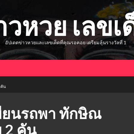
่าวหวย เลขเด
อัปเดตข่าวหวยและเลขเด็ดที่คุณรอคอย เตรียมลุ้นรางวัลที่ 1
 คัน
บียนรถพา ทักษิณ
 2 คัน