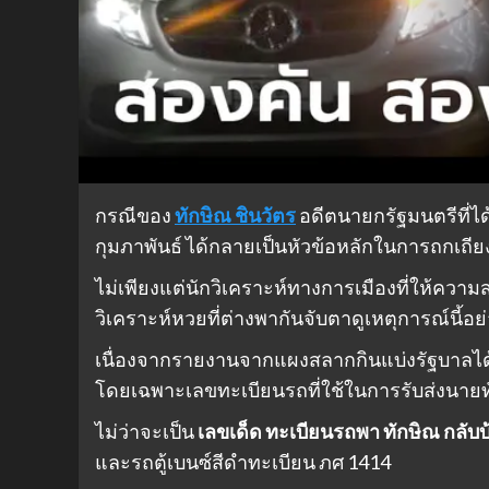
กรณีของ
ทักษิณ ชินวัตร
อดีตนายกรัฐมนตรีที่ได้
กุมภาพันธ์ ได้กลายเป็นหัวข้อหลักในการถกเถ
ไม่เพียงแต่นักวิเคราะห์ทางการเมืองที่ให้ความส
วิเคราะห์หวยที่ต่างพากันจับตาดูเหตุการณ์นี้อย
เนื่องจากรายงานจากแผงสลากกินแบ่งรัฐบาลได้ชี้
โดยเฉพาะเลขทะเบียนรถที่ใช้ในการรับส่งนาย
ไม่ว่าจะเป็น
เลขเด็ด ทะเบียนรถพา ทักษิณ กลับบ
และรถตู้เบนซ์สีดำทะเบียน ภศ 1414