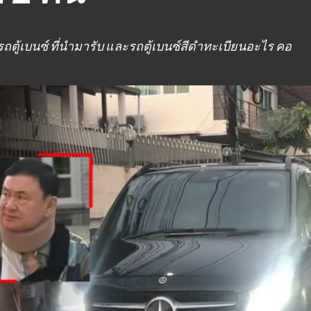
ถตู้เบนซ์ ที่นำมารับ และรถตู้เบนซ์สีดำทะเบียนอะไร คอ