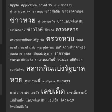
Apple
Application
covid-19
ข่าวด่วน
ข่าว
ข่าวราคาทอง
ข่าวมือถือ
ข่าวต่างประเทศ
ข่าวทอง
ข่าวหวย
ข่าวแอปพลิเคชัน
ข่าวเศรษฐกิจ
ตรวจสลาก
ข่าวไอที
ซื้อทอง
ข่าวโควิด-19
ตรวจหวย
ทอง
ตรวจสลากกินแบ่งรัฐบาล
บทวิเคราะห์ราคาทอง
ทองคำ
ทองคำแท่ง
ทองรูปพรรณ
ราคาทอง
ผลสลาก
ผลสลากกินแบ่งรัฐบาล
ราคาทองวันนี้
สถิติหวย
ราคาทองย้อนหลัง
รางวัลที่1
สลากกินแบ่งรัฐบาล
สมาร์ตโฟน
หวย
หวยงวดนี้
หวยลาว
หวยรัฐบาล
เลขเด็ด
ฮาย อาภาพร
เลขเด็ดงวดนี้
เลขดัง
แอปพลิเคชัน
แม่น้ำหนึ่ง
แอปเปิ้ล
โควิด-19
โทรศัพท์มือถือ