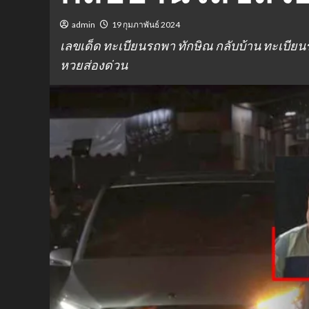
admin
19 กุมภาพันธ์ 2024
เลขเด็ด ทะเบียนรถพา ทักษิณ กลับบ้าน ทะเบียนร
หวยส่องด่วน