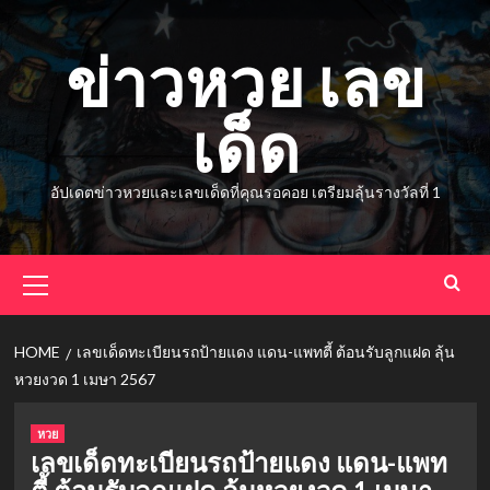
Skip
to
ข่าวหวย เลข
content
เด็ด
อัปเดตข่าวหวยและเลขเด็ดที่คุณรอคอย เตรียมลุ้นรางวัลที่ 1
Primary
Menu
HOME
เลขเด็ดทะเบียนรถป้ายแดง แดน-แพทตี้ ต้อนรับลูกแฝด ลุ้น
หวยงวด 1 เมษา 2567
หวย
เลขเด็ดทะเบียนรถป้ายแดง แดน-แพท