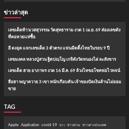
ข่าวล่าสุด
เลขเด็ดท้าวเวสสุวรรณ วัดสุทธาราม งวด 1 เม.ย. 69 ส่องเลขดัง
ที่คอหวยแห่ซื้อ
อี ดงอุค แจกเลขเด็ด 3 ตัวตรง แฟนมีตติ้งไทยในรอบ 9 ปี
เลขมงคล หลวงปู่สวน ฐิตปญฺโญ เกจิดังวัดหนองไผ่ ละสังขาร
เลขเด็ด ฮาย อาภาพร งวด 16 มี.ค. 69 ล้วงไหขอโชคพ่อไวพจน์
ฮือฮา พญาควาย 3 เขา หนักเกือบตัน เจ้าของปัดเงินล้านไม่ยอม
ขาย
TAG
Apple
Application
covid-19
ข่าวด่วน
ข่าวต่างประเทศ
ข่าว