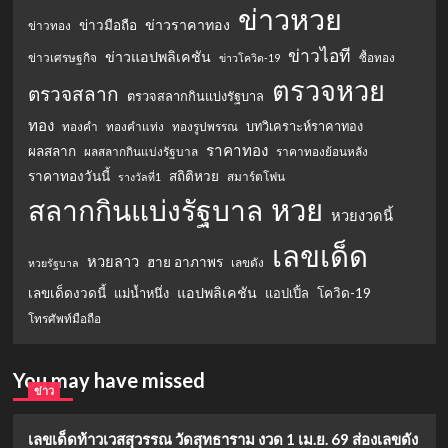
ข่าวหวย
ข่าวราคาทอง
ข่าวมือถือ
ข่าวทอง
ข่าวไอที
ข่าวแอปพลิเคชัน
ข่าวเศรษฐกิจ
ซื้อทอง
ข่าวโควิด-19
ตรวจหวย
ตรวจสลาก
ตรวจสลากกินแบ่งรัฐบาล
ทอง
บทวิเคราะห์ราคาทอง
ทองคำ
ทองคำแท่ง
ทองรูปพรรณ
ราคาทอง
ผลสลาก
ผลสลากกินแบ่งรัฐบาล
ราคาทองย้อนหลัง
ราคาทองวันนี้
สถิติหวย
สมาร์ตโฟน
รางวัลที่1
หวย
สลากกินแบ่งรัฐบาล
หวยงวดนี้
เลขเด็ด
หวยลาว
ฮาย อาภาพร
เลขดัง
หวยรัฐบาล
แอปพลิเคชัน
เลขเด็ดงวดนี้
แม่น้ำหนึ่ง
แอปเปิ้ล
โควิด-19
โทรศัพท์มือถือ
You may have missed
ข่าว
เลขเด็ดท้าวเวสสุวรรณ วัดสุทธาราม งวด 1 เม.ย. 69 ส่องเลขดัง