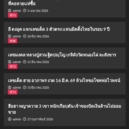
ที่คอหวยแห่ซื้อ
1 เมษายน 2026
admin
ข่าว
อี ดงอุค แจกเลขเด็ด 3 ตัวตรง แฟนมีตติ้งไทยในรอบ 9 ปี
26 มีนาคม 2026
admin
หวย
เลขมงคล หลวงปู่สวน ฐิตปญฺโญ เกจิดังวัดหนองไผ่ ละสังขาร
11 มีนาคม 2026
admin
ข่าว
เลขเด็ด ฮาย อาภาพร งวด 16 มี.ค. 69 ล้วงไหขอโชคพ่อไวพจน์
10 มีนาคม 2026
admin
ข่าว
ฮือฮา พญาควาย 3 เขา หนักเกือบตัน เจ้าของปัดเงินล้านไม่ยอม
ขาย
27 กุมภาพันธ์ 2026
admin