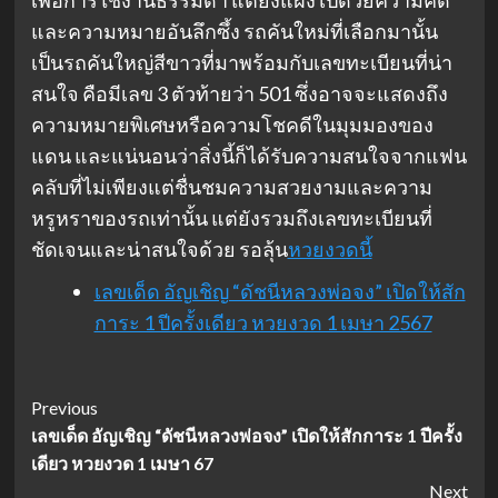
เพื่อการใช้งานธรรมดา แต่ยังแฝงไปด้วยความคิด
และความหมายอันลึกซึ้ง รถคันใหม่ที่เลือกมานั้น
เป็นรถคันใหญ่สีขาวที่มาพร้อมกับเลขทะเบียนที่น่า
สนใจ คือมีเลข 3 ตัวท้ายว่า 501 ซึ่งอาจจะแสดงถึง
ความหมายพิเศษหรือความโชคดีในมุมมองของ
แดน และแน่นอนว่าสิ่งนี้ก็ได้รับความสนใจจากแฟน
คลับที่ไม่เพียงแต่ชื่นชมความสวยงามและความ
หรูหราของรถเท่านั้น แต่ยังรวมถึงเลขทะเบียนที่
ชัดเจนและน่าสนใจด้วย รอลุ้น
หวยงวดนี้
เลขเด็ด อัญเชิญ “ดัชนีหลวงพ่อจง” เปิดให้สัก
การะ 1 ปีครั้งเดียว หวยงวด 1 เมษา 2567
Post
Previous
เลขเด็ด อัญเชิญ “ดัชนีหลวงพ่อจง” เปิดให้สักการะ 1 ปีครั้ง
Navigation
เดียว หวยงวด 1 เมษา 67
Next