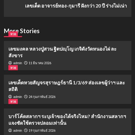
เลขเด็ด อาจารย์ทอง-กุมารี ฝังกว่า 20 ปี ร่างไม่เน่า
More Stories
หวย
เลขมงคล หลวงปู่สวน ฐิตปญฺโญ เกจิดังวัดหนองไผ่ ละ
สังขาร
11 มีนาคม 2026
admin
หวย
เลขเด็ดหวยสัญจรสุราษฎร์ธานี 1/3/69 ส่องเลขผู้ว่าฯ และ
สถิติ
24 กุมภาพันธ์ 2026
admin
หวย
บาร์โค้ดสลากฯ ระบุเจ้าของได้จริงไหม? สำนักงานสลากฯ
แจงชัดใช้ตรวจปลอมเท่านั้น
19 กุมภาพันธ์ 2026
admin