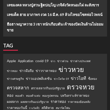
เลขมงคล หลวงปู่สวน ฐิตปญฺโญ เกจิดังวัดหนองไผ่ ละสังขาร
เลขเด็ด ฮาย อาภาพร งวด 16 มี.ค. 69 ล้วงไหขอโชคพ่อไวพจน์
ฮือฮา พญาควาย 3 เขา หนักเกือบตัน เจ้าของปัดเงินล้านไม่ยอม
ขาย
TAG
Apple
Application
covid-19
ข่าวด่วน
ข่าวต่างประเทศ
ข่าว
ข่าวหวย
ข่าวราคาทอง
ข่าวมือถือ
ข่าวทอง
ข่าวไอที
ข่าวแอปพลิเคชัน
ข่าวเศรษฐกิจ
ซื้อทอง
ข่าวโควิด-19
ตรวจหวย
ตรวจสลาก
ตรวจสลากกินแบ่งรัฐบาล
ทอง
บทวิเคราะห์ราคาทอง
ทองคำ
ทองคำแท่ง
ทองรูปพรรณ
ราคาทอง
ผลสลาก
ผลสลากกินแบ่งรัฐบาล
ราคาทองย้อนหลัง
ราคาทองวันนี้
สถิติหวย
สมาร์ตโฟน
รางวัลที่1