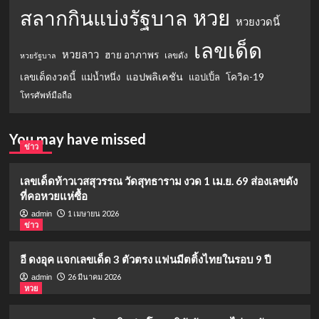
หวย
สลากกินแบ่งรัฐบาล
หวยงวดนี้
เลขเด็ด
หวยลาว
ฮาย อาภาพร
เลขดัง
หวยรัฐบาล
แอปพลิเคชัน
เลขเด็ดงวดนี้
แม่น้ำหนึ่ง
แอปเปิ้ล
โควิด-19
โทรศัพท์มือถือ
You may have missed
ข่าว
เลขเด็ดท้าวเวสสุวรรณ วัดสุทธาราม งวด 1 เม.ย. 69 ส่องเลขดัง
ที่คอหวยแห่ซื้อ
1 เมษายน 2026
admin
ข่าว
อี ดงอุค แจกเลขเด็ด 3 ตัวตรง แฟนมีตติ้งไทยในรอบ 9 ปี
26 มีนาคม 2026
admin
หวย