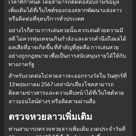
เวลาที่กำหนด โดยสามารถติดต่อสอบถามข้อมูล
เพิ่มเติมได้ที่เว็บไซต์ของกองสลากพัฒนาแห่งลาว
หรือติดต่อที่จุดบริการทั่วประเทศ
อย่างไรก็ตาม การเล่นหวยนั้น ควรเล่นด้วยความมี
สติ ไม่ควรทุ่มเทจนเกินกำลัง และควรคำนึงถึงผลได้
ผลเสียที่อาจเกิดขึ้น ที่สำคัญที่สุดคือ การเล่นหวย
อย่างถูกกฎหมาย เพื่อเป็นการสนับสนุนรายได้ให้กับ
ทางภาครัฐ
สำหรับงวดต่อไป หวยลาวจะออกรางวัลใน วันศุกร์ที่
13 พฤษภาคม 2567 เหล่านักเสี่ยงโชคสามารถ
ติดตามข่าวสารและความคืบหน้าได้ที่เว็บไซต์หวย
ลาวออนไลน์ต่างๆ หรือติดตามผ่านสื่อ
ตรวจหวยลาวเพิ่มเติม
ท่านสามารถตรวจหวยลาวเพิ่มเติม งวดประจำวันที่