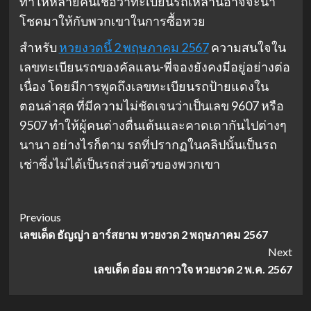
ทำให้หลายคนเชื่อว่าทะเบียนรถเหล่านี้อาจจะนำ
โชคมาให้กับพวกเขาในการซื้อหวย
สำหรับ
หวยงวดนี้ 2 พฤษภาคม 2567
ความสนใจใน
เลขทะเบียนรถของคัลแลน-พี่จองยังคงมีอยู่อย่างต่อ
เนื่อง โดยมีการพูดถึงเลขทะเบียนรถป้ายแดงใน
ตอนล่าสุด ที่มีความไม่ชัดเจนว่าเป็นเลข 9607 หรือ
9507 ทำให้ผู้คนต่างตื่นเต้นและคาดเดากันไปต่างๆ
นานา อย่างไรก็ตาม รถที่ปรากฏในคลิปนั้นเป็นรถ
เช่าซึ่งไม่ได้เป็นรถส่วนตัวของพวกเขา
Post
Previous
เลขเด็ด ธัญญ่า อาร์สยาม หวยงวด 2 พฤษภาคม 2567
Navigation
Next
เลขเด็ด อ๋อม สกาวใจ หวยงวด 2 พ.ค. 2567