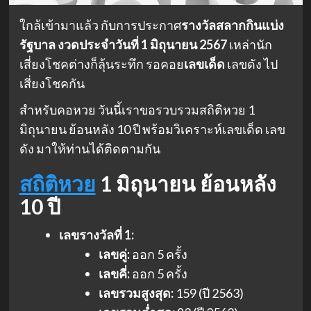
ใกล้เข้ามาแล้ว กับการประกาศ
รางวัลสลากกินแบ่ง
รัฐบาล งวดประจำวันที่ 1 มิถุนายน 2567
เหล่านัก
เสี่ยงโชคต่างก็ลุ้นระทึก รอคอย
เลขเด็ด
เลขดัง ไป
เสี่ยงโชคกัน
สำหรับคอหวย วันนี้เราขอรวบรวมสถิติหวย 1
มิถุนายน ย้อนหลัง 10 ปี พร้อมวิเคราะห์เลขเด็ด เลข
ดัง มาให้ท่านได้ติดตามกัน
สถิติหวย
1 มิถุนายน ย้อนหลัง
10 ปี
เลขรางวัลที่ 1:
เลขคู่:
ออก 5 ครั้ง
เลขคี่:
ออก 5 ครั้ง
เลขรวมสูงสุด:
159 (ปี 2563)