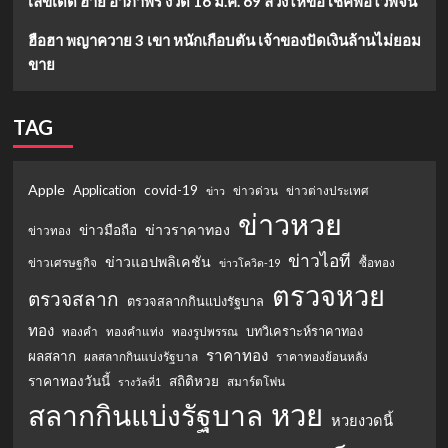
เลขเด็ด ฮาย อาภาพร งวด 16 มี.ค. 69 ล้วงไหขอโชคพ่อไวพจน์
ฮือฮา พญาควาย 3 เขา หนักเกือบตัน เจ้าของปัดเงินล้านไม่ยอม
ขาย
TAG
Apple
Application
covid-19
ข่าวด่วน
ข่าวต่างประเทศ
ข่าว
ข่าวหวย
ข่าวราคาทอง
ข่าวมือถือ
ข่าวทอง
ข่าวไอที
ข่าวแอปพลิเคชัน
ข่าวเศรษฐกิจ
ซื้อทอง
ข่าวโควิด-19
ตรวจหวย
ตรวจสลาก
ตรวจสลากกินแบ่งรัฐบาล
ทอง
บทวิเคราะห์ราคาทอง
ทองคำ
ทองคำแท่ง
ทองรูปพรรณ
ราคาทอง
ผลสลาก
ผลสลากกินแบ่งรัฐบาล
ราคาทองย้อนหลัง
ราคาทองวันนี้
สถิติหวย
สมาร์ตโฟน
รางวัลที่1
หวย
สลากกินแบ่งรัฐบาล
หวยงวดนี้