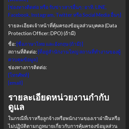
[ช่องทางติดต่อ หรือ รับข่าวสารอื่นๆ : อาทิ. LINE,
Facebook, Instagram, Twitter หรือ Social Media อื่นๆ]
รายละเอียดเจ้าหน้าที่คุ้มครองข้อมูลส่วนบุคคล (Data
Protection Officer: DPO) (ถ้ามี)
ชื่อ:
[ชื่อภาษาไทย และอังกฤษ (ถ้ามี)]
สถานที่ติดต่อ:
[ที่อยู่สำนักงานใหญ่ สถานที่ทำงานของผู้
ควบคุมข้อมูล]
ช่องทางการติดต่อ:
[โทรศัพท์]
[email]
รายละเอียดหน่วยงานกำกับ
ดูแล
ในกรณีที่เราหรือลูกจ้างหรือพนักงานของเราฝ่าฝืนหรือ
ไม่ปฏิบัติตามกฎหมายเกี่ยวกับการคุ้มครองข้อมูลส่วน