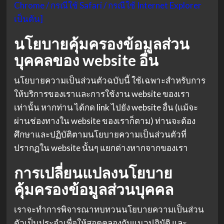
Chrome / กรณีใช้ Safari / กรณีใช้ Internet Explorer
เป็นต้น]
นโยบายคุ้มครองข้อมูลส่วน
บุคคลของ website อื่น
นโยบายความเป็นส่วนตัวฉบับนี้ ใช้เฉพาะสำหรับการ
ให้บริการของเราและการใช้งาน website ของเรา
เท่านั้น หากท่าน ได้กด link ไปยัง website อื่น (แม้จะ
ผ่านช่องทางใน website ของเราก็ตาม) ท่านจะต้อง
ศึกษาและปฏิบัติตามนโยบายความเป็นส่วนตัวที่
ปรากฏใน website นั้นๆ แยกต่างหากจากของเรา
การเปลี่ยนแปลงนโยบาย
คุ้มครองข้อมูลส่วนบุคคล
เราจะทำการพิจารณาทบทวนนโยบายความเป็นส่วน
ตัวเป็นประจำเพื่อให้สอดคลองกับแนวปฏิบัติ และ