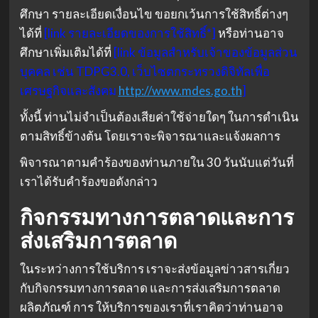
ศึกษา รายละเอียดเงื่อนไข ขอยกเว้นการใช้สิทธิ์ต่างๆ
ได้ที่
[link รายละเอียดของการใช้สิทธิ์*]
หรือท่านอาจ
ศึกษาเพิ่มเติมได้ที่
[link ข้อมูลสำหรับเจ้าของข้อมูลส่วน
บุคคล เช่น TDPG3.0, เว็บไซตกระทรวงดิจิทัลเพื่อ
เศรษฐกิจและสังคม
http://www.mdes.go.th
]
ทั้งนี้ ท่านไม่จำเป็นต้องเสียค่าใช้จ่ายใดๆ ในการดำเนิน
ตามสิทธิ์ข้างต้น โดยเราจะพิจารณาและแจ้งผลการ
พิจารณาตามคำร้องของท่านภายใน 30 วันนับแต่วันที่
เราได้รับคำร้องขอดังกล่าว
กิจกรรมทางการตลาดและการ
ส่งเสริมการตลาด
ในระหว่างการใช้บริการ เราจะส่งข้อมูลข่าวสารเกี่ยว
กับกิจกรรมทางการตลาด และการส่งเสริมการตลาด
ผลิตภัณฑ์ การ ให้บริการของเราที่เราคิดว่าท่านอาจ