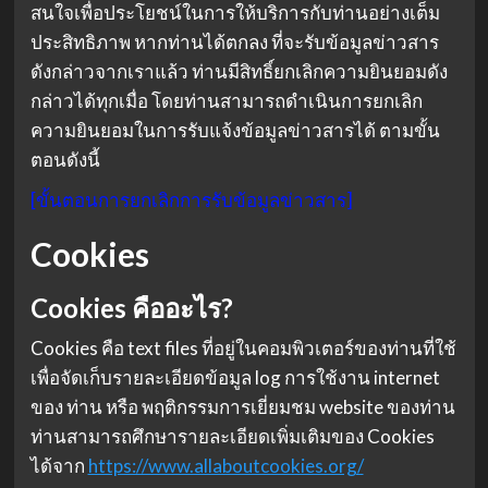
สนใจเพื่อประโยชน์ในการให้บริการกับท่านอย่างเต็ม
ประสิทธิภาพ หากท่านได้ตกลง ที่จะรับข้อมูลข่าวสาร
ดังกล่าวจากเราแล้ว ท่านมีสิทธิ์ยกเลิกความยินยอมดัง
กล่าวได้ทุกเมื่อ โดยท่านสามารถดำเนินการยกเลิก
ความยินยอมในการรับแจ้งข้อมูลข่าวสารได้ ตามขั้น
ตอนดังนี้
[ขั้นตอนการยกเลิกการรับข้อมูลข่าวสาร]
Cookies
Cookies คืออะไร?
Cookies คือ text files ที่อยู่ในคอมพิวเตอร์ของท่านที่ใช้
เพื่อจัดเก็บรายละเอียดข้อมูล log การใช้งาน internet
ของ ท่าน หรือ พฤติกรรมการเยี่ยมชม website ของท่าน
ท่านสามารถศึกษารายละเอียดเพิ่มเติมของ Cookies
ได้จาก
https://www.allaboutcookies.org/