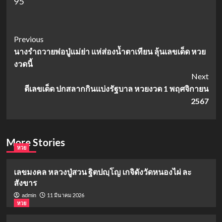
95
Post
Previous
นางรำถวายพ่อปู่แม่ย่า แห่ส่องน้ำตาเทียน ลุ้นเลขเด็ด หวย
Navigation
งวดนี้
Next
ตีเลขเด็ด ปกสลากกินแบ่งรัฐบาล หวยงวด 1 พฤศจิกายน
2567
More Stories
หวย
เลขมงคล หลวงปู่สวน ฐิตปญฺโญ เกจิดังวัดหนองไผ่ ละ
สังขาร
11 มีนาคม 2026
admin
หวย