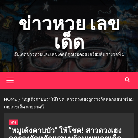
Skip
to
ข่าวหวย เลข
content
เด็ด
อัปเดตข่าวหวยและเลขเด็ดที่คุณรอคอย เตรียมลุ้นรางวัลที่ 1
Primary
Menu
HOME
“หมูเด้งคาบบัว” ให้โชค! สาวดวงเฮงถูกรางวัลหลักแสน พร้อม
เผยเลขเด็ด หวยงวดนี้
หวย
“หมูเด้งคาบบัว” ให้โชค! สาวดวงเฮง