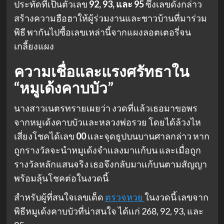
ประทัดที่เป็นตัวเลข
92, 93, และ 95
ซึ่งเลขดังกล่าว
สร้างความฮือฮาให้ผู้ร่วมงานและชาวบ้านที่มาร่วม
พิธี พากันไปซื้อเลขเหล่านี้จากแผงลอตเตอรี่จน
เกลี้ยงแผง
ความเชื่อและแรงศรัทธาใน
“หมูเด้งคาบบัว”
นางสาวเนตรทรายเผยว่า งวดที่แล้วเธอมาขอพร
จากหมูเด้งคาบบัวและหลวงพ่อรวย โดยได้ล้วงไห
เสี่ยงโชคได้เลข
00
และจุดธูปบนบานศาลกล่าว หาก
ถูกรางวัลจะนำหมูเด้งจำแลงมาแก้บน และเมื่อถูก
รางวัลหลักแสนจริง เธอจึงกลับมาแก้บนตามสัญญา
พร้อมลุ้นโชคต่อในงวดนี้
สำหรับผู้ที่สนใจเลขเด็ด
ตรวจหวย
ในงวดนี้ เลขจาก
พิธีหมูเด้งคาบบัวที่น่าสนใจ ได้แก่ 268, 92, 93, และ