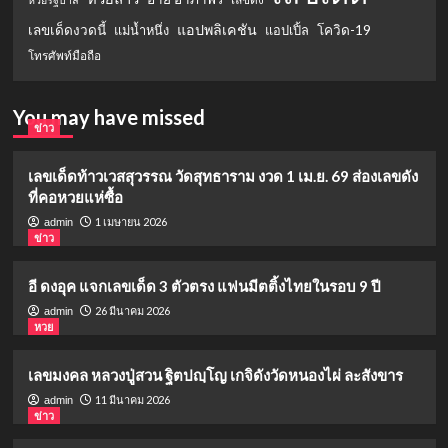
แอปพลิเคชัน
เลขเด็ดงวดนี้
แม่น้ำหนึ่ง
แอปเปิ้ล
โควิด-19
โทรศัพท์มือถือ
You may have missed
ข่าว
เลขเด็ดท้าวเวสสุวรรณ วัดสุทธาราม งวด 1 เม.ย. 69 ส่องเลขดัง
ที่คอหวยแห่ซื้อ
1 เมษายน 2026
admin
ข่าว
อี ดงอุค แจกเลขเด็ด 3 ตัวตรง แฟนมีตติ้งไทยในรอบ 9 ปี
26 มีนาคม 2026
admin
หวย
เลขมงคล หลวงปู่สวน ฐิตปญฺโญ เกจิดังวัดหนองไผ่ ละสังขาร
11 มีนาคม 2026
admin
ข่าว