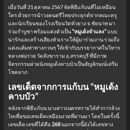
เมื่อวันที่ 31 ตุลาคม 2567 จัดพิธีแก้บนที่ไม่เหมือน
ใคร ด้วยการนำวงดนตรีไทยประยุกต์จากคณะครู
และนักเรียนของโรงเรียนวัดหัวยาง จ.ชัยนาท มา
ร่วมรำบูชา พร้อมแต่งตัวเป็น
“หมูเด้งจำแลง”
แบบ
น่ารักและสร้างเสียงหัวเราะให้ผู้มาร่วมงาน รวมถึง
แต่งแต้มท่าทางกวนๆ ให้เข้ากับบรรยากาศในวิหาร
หลวงพ่อรวย วัดสังฆาราม อ.สรรคบุรี ที่มีภาพ
จิตรกรรมฝาผนังหมูเด้งคาบบัวเป็นสัญลักษณ์เสริม
โชคลาภ
เลขเด็ดจากการแก้บน “หมูเด้ง
คาบบัว”
หลังจากพิธีแก้บน นางสาวเนตรทรายได้ทำการล้วง
ไหเพื่อขอเลขเด็ดเหมือนงวดที่ผ่านมา โดยในครั้งนี้
เลขเด็ด เลขที่ได้คือ
268
นอกจากนี้ยังได้เลขหาง