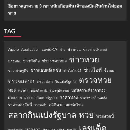
ฮือฮา พญาควาย 3 เขา หนักเกือบตัน เจ้าของปัดเงินล้านไม่ยอม
ขาย
TAG
Apple
Application
covid-19
ข่าวด่วน
ข่าวต่างประเทศ
ข่าว
ข่าวหวย
ข่าวราคาทอง
ข่าวมือถือ
ข่าวทอง
ข่าวไอที
ข่าวแอปพลิเคชัน
ข่าวเศรษฐกิจ
ซื้อทอง
ข่าวโควิด-19
ตรวจหวย
ตรวจสลาก
ตรวจสลากกินแบ่งรัฐบาล
ทอง
บทวิเคราะห์ราคาทอง
ทองคำ
ทองคำแท่ง
ทองรูปพรรณ
ราคาทอง
ผลสลาก
ผลสลากกินแบ่งรัฐบาล
ราคาทองย้อนหลัง
ราคาทองวันนี้
สถิติหวย
สมาร์ตโฟน
รางวัลที่1
หวย
สลากกินแบ่งรัฐบาล
หวยงวดนี้
เลขเด็ด
หวยลาว
ฮาย อาภาพร
เลขดัง
หวยรัฐบาล