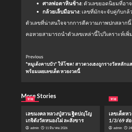
ศาลพ่อตาหินช้าง
: ตัวเลขยอดนิยมที่อา
กล้วยเล็บมือนาง
: เลขที่มักจะจับคู่กับก
ตัวเลขที่น่าสนใจจากการตีความภาพปกสลากนี้ ได้
คอหวยสามารถนำตัวเลขเหล่านี้ไปวิเคราะห์เพิ่ม
Post
Previous
“หมูเด้งคาบบัว” ให้โชค! สาวดวงเฮงถูกรางวัลหลักแ
Navigation
พร้อมเผยเลขเด็ด หวยงวดนี้
More Stories
หวย
หวย
เลขมงคล หลวงปู่สวน ฐิตปญฺโญ
เลขเด็ดหว
เกจิดังวัดหนองไผ่ ละสังขาร
1/3/69 ส่อ
11 มีนาคม 2026
24
admin
admin