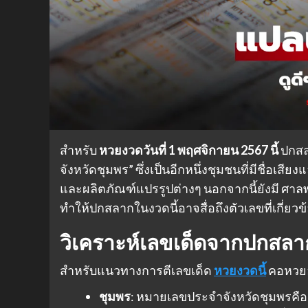
สำหรับ
หวยงวดวันที่ 1 พฤศจิกายน 2567 นี้
ปกสล
จังหวัดชุมพร” ซึ่งเป็นอีกหนึ่งชุมชนที่มีชื่อเ
และผลิตภัณฑ์แปรรูปต่างๆ นอกจากนี้ยังมี ศาลพ่อ
ทำให้ปกสลากในงวดนี้อาจสื่อถึงตัวเลขที่เกี่ย
วิเคราะห์เลขเด็ดจากปกสลา
สำหรับแนวทางการตีเลขเด็ด
หวยงวดนี้
คอหวยอา
ชุมพร
: หมายเลขประจำจังหวัดชุมพรคื