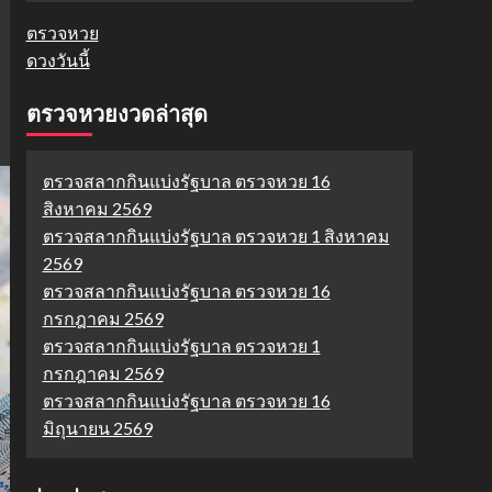
ตรวจหวย
ดวงวันนี้
ตรวจหวยงวดล่าสุด
ตรวจสลากกินแบ่งรัฐบาล ตรวจหวย 16
สิงหาคม 2569
ตรวจสลากกินแบ่งรัฐบาล ตรวจหวย 1 สิงหาคม
2569
ตรวจสลากกินแบ่งรัฐบาล ตรวจหวย 16
กรกฎาคม 2569
ตรวจสลากกินแบ่งรัฐบาล ตรวจหวย 1
กรกฎาคม 2569
ตรวจสลากกินแบ่งรัฐบาล ตรวจหวย 16
มิถุนายน 2569