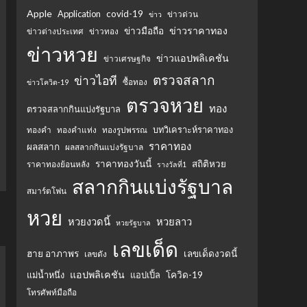
Apple
Application
covid-19
ข่าวด่วน
ข่าว
ข่าวราคาทอง
ข่าวมือถือ
ข่าวต่างประเทศ
ข่าวทอง
ข่าวหวย
ข่าวแอปพลิเคชัน
ข่าวเศรษฐกิจ
ตรวจสลาก
ข่าวไอที
ซื้อทอง
ข่าวโควิด-19
ตรวจหวย
ทอง
ตรวจสลากกินแบ่งรัฐบาล
บทวิเคราะห์ราคาทอง
ทองคำ
ทองคำแท่ง
ทองรูปพรรณ
ราคาทอง
ผลสลาก
ผลสลากกินแบ่งรัฐบาล
ราคาทองวันนี้
สถิติหวย
ราคาทองย้อนหลัง
รางวัลที่1
สลากกินแบ่งรัฐบาล
สมาร์ตโฟน
หวย
หวยงวดนี้
หวยลาว
หวยรัฐบาล
เลขเด็ด
ฮาย อาภาพร
เลขเด็ดงวดนี้
เลขดัง
แอปพลิเคชัน
แม่น้ำหนึ่ง
แอปเปิ้ล
โควิด-19
โทรศัพท์มือถือ