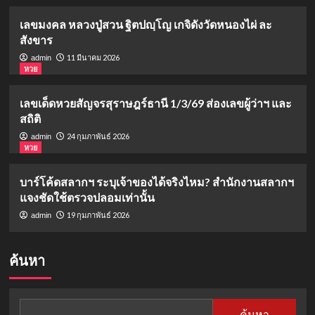
เลขมงคล หลวงปู่สวน ฐิตปญฺโญ เกจิดังวัดหนองไผ่ ละ
สังขาร
11 มีนาคม 2026
admin
หวย
เลขเด็ดหวยสัญจรสุราษฎร์ธานี 1/3/69 ส่องเลขผู้ว่าฯ และ
สถิติ
24 กุมภาพันธ์ 2026
admin
หวย
บาร์โค้ดสลากฯ ระบุเจ้าของได้จริงไหม? สำนักงานสลากฯ
แจงชัดใช้ตรวจปลอมเท่านั้น
19 กุมภาพันธ์ 2026
admin
ค้นหา
ค้นหา