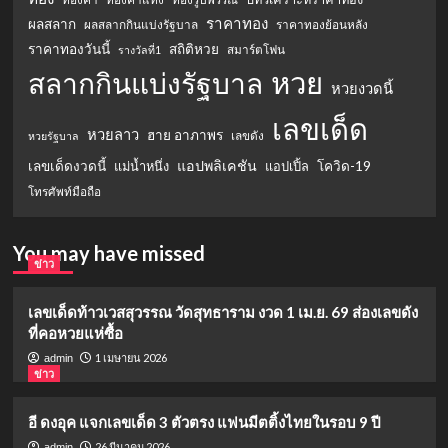
ราคาทอง
ผลสลาก
ผลสลากกินแบ่งรัฐบาล
ราคาทองย้อนหลัง
ราคาทองวันนี้
สถิติหวย
สมาร์ตโฟน
รางวัลที่1
หวย
สลากกินแบ่งรัฐบาล
หวยงวดนี้
เลขเด็ด
หวยลาว
ฮาย อาภาพร
เลขดัง
หวยรัฐบาล
แอปพลิเคชัน
เลขเด็ดงวดนี้
แม่น้ำหนึ่ง
แอปเปิ้ล
โควิด-19
โทรศัพท์มือถือ
You may have missed
ข่าว
เลขเด็ดท้าวเวสสุวรรณ วัดสุทธาราม งวด 1 เม.ย. 69 ส่องเลขดัง
ที่คอหวยแห่ซื้อ
1 เมษายน 2026
admin
ข่าว
อี ดงอุค แจกเลขเด็ด 3 ตัวตรง แฟนมีตติ้งไทยในรอบ 9 ปี
26 มีนาคม 2026
admin