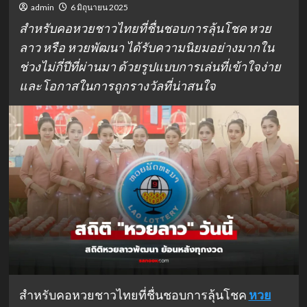
admin
6 มิถุนายน 2025
สำหรับคอหวยชาวไทยที่ชื่นชอบการลุ้นโชค หวย
ลาว หรือ หวยพัฒนา ได้รับความนิยมอย่างมากใน
ช่วงไม่กี่ปีที่ผ่านมา ด้วยรูปแบบการเล่นที่เข้าใจง่าย
และโอกาสในการถูกรางวัลที่น่าสนใจ
สำหรับคอหวยชาวไทยที่ชื่นชอบการลุ้นโชค
หวย