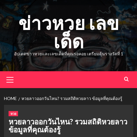
Skip
to
ข่าวหวย เลข
content
เด็ด
อัปเดตข่าวหวยและเลขเด็ดที่คุณรอคอย เตรียมลุ้นรางวัลที่ 1
Primary
Menu
HOME
หวยลาวออกวันไหน? รวมสถิติหวยลาว ข้อมูลที่คุณต้องรู้
หวย
หวยลาวออกวันไหน? รวมสถิติหวยลาว
ข้อมูลที่คุณต้องรู้