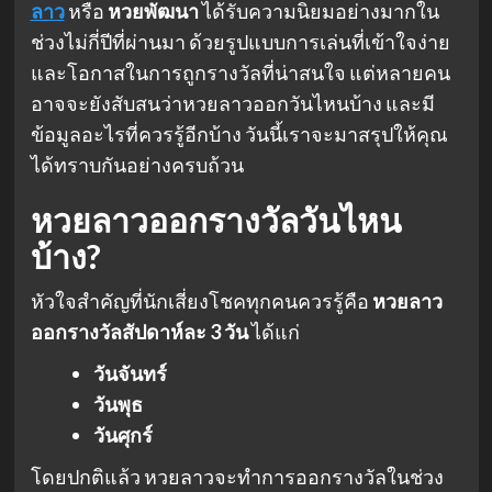
ลาว
หรือ
หวยพัฒนา
ได้รับความนิยมอย่างมากใน
ช่วงไม่กี่ปีที่ผ่านมา ด้วยรูปแบบการเล่นที่เข้าใจง่าย
และโอกาสในการถูกรางวัลที่น่าสนใจ แต่หลายคน
อาจจะยังสับสนว่าหวยลาวออกวันไหนบ้าง และมี
ข้อมูลอะไรที่ควรรู้อีกบ้าง วันนี้เราจะมาสรุปให้คุณ
ได้ทราบกันอย่างครบถ้วน
หวยลาวออกรางวัลวันไหน
บ้าง?
หัวใจสำคัญที่นักเสี่ยงโชคทุกคนควรรู้คือ
หวยลาว
ออกรางวัลสัปดาห์ละ 3 วัน
ได้แก่
วันจันทร์
วันพุธ
วันศุกร์
โดยปกติแล้ว หวยลาวจะทำการออกรางวัลในช่วง