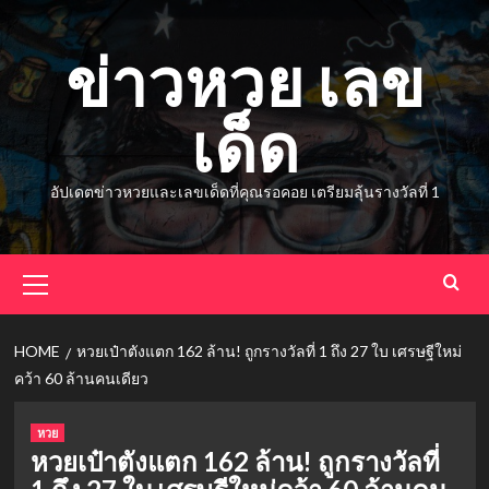
Skip
to
ข่าวหวย เลข
content
เด็ด
อัปเดตข่าวหวยและเลขเด็ดที่คุณรอคอย เตรียมลุ้นรางวัลที่ 1
Primary
Menu
HOME
หวยเป๋าตังแตก 162 ล้าน! ถูกรางวัลที่ 1 ถึง 27 ใบ เศรษฐีใหม่
คว้า 60 ล้านคนเดียว
หวย
หวยเป๋าตังแตก 162 ล้าน! ถูกรางวัลที่