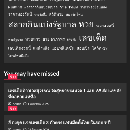
ราคาทอง
ผลสลาก
ผลสลากกินแบ่งรัฐบาล
ราคาทองย้อนหลัง
ราคาทองวันนี้
สถิติหวย
สมาร์ตโฟน
รางวัลที่1
หวย
สลากกินแบ่งรัฐบาล
หวยงวดนี้
เลขเด็ด
หวยลาว
ฮาย อาภาพร
เลขดัง
หวยรัฐบาล
แอปพลิเคชัน
เลขเด็ดงวดนี้
แม่น้ำหนึ่ง
แอปเปิ้ล
โควิด-19
โทรศัพท์มือถือ
You may have missed
ข่าว
เลขเด็ดท้าวเวสสุวรรณ วัดสุทธาราม งวด 1 เม.ย. 69 ส่องเลขดัง
ที่คอหวยแห่ซื้อ
1 เมษายน 2026
admin
ข่าว
อี ดงอุค แจกเลขเด็ด 3 ตัวตรง แฟนมีตติ้งไทยในรอบ 9 ปี
26 มีนาคม 2026
admin