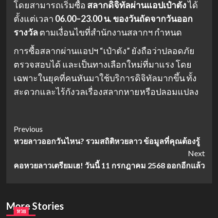
โดยสามารถเริ่มซื้อ
สลากดิจิทัลผ่านแอปเป๋าตัง
ได้
ตั้งแต่เวลา
06.00–23.00 น. ของวันถัดจากวันออก
รางวัล
ตามเงื่อนไขที่สำนักงานสลากฯ กำหนด
การซื้อสลากผ่านแอปฯ “เป๋าตัง” ยังถือว่าปลอดภัย
ตรวจสอบได้ และเป็นทางเลือกใหม่ที่มาแรง โดย
เฉพาะในยุคที่คนหันมาใช้บริการดิจิทัลมากขึ้น ทั้ง
สะดวกและไร้กังวลเรื่องสลากหายหรือปลอมแปลง
Post
Previous
หวยลาวออกวันไหน? รวมสถิติหวยลาว ข้อมูลที่คุณต้องรู้
Navigation
Next
คอหวยลาวเตรียมเฮ! วันนี้ 11 กรกฎาคม 2568 ออกอีกแล้ว
More Stories
หวย