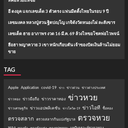
อี ดงอุค แจกเลขเด็ด 3 ตัวตรง แฟนมีตติ้งไทยในรอบ 9 ปี
เลขมงคล หลวงปู่สวน ฐิตปญฺโญ เกจิดังวัดหนองไผ่ ละสังขาร
เลขเด็ด ฮาย อาภาพร งวด 16 มี.ค. 69 ล้วงไหขอโชคพ่อไวพจน์
ฮือฮา พญาควาย 3 เขา หนักเกือบตัน เจ้าของปัดเงินล้านไม่ยอม
ขาย
TAG
Apple
Application
covid-19
ข่าวด่วน
ข่าวต่างประเทศ
ข่าว
ข่าวหวย
ข่าวราคาทอง
ข่าวมือถือ
ข่าวทอง
ข่าวไอที
ข่าวแอปพลิเคชัน
ข่าวเศรษฐกิจ
ซื้อทอง
ข่าวโควิด-19
ตรวจหวย
ตรวจสลาก
ตรวจสลากกินแบ่งรัฐบาล
ทอง
บทวิเคราะห์ราคาทอง
ทองคำ
ทองคำแท่ง
ทองรูปพรรณ