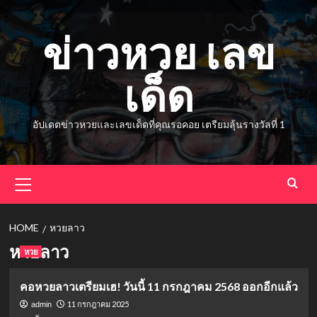
Skip
to
ข่าวหวย เลข
content
เด็ด
อัปเดตข่าวหวยและเลขเด็ดที่คุณรอคอย เตรียมลุ้นรางวัลที่ 1
Primary
Menu
HOME
หวยลาว
หวยลาว
หวย
คอหวยลาวเตรียมเฮ! วันนี้ 11 กรกฎาคม 2568 ออกอีกแล้ว
11 กรกฎาคม 2025
admin