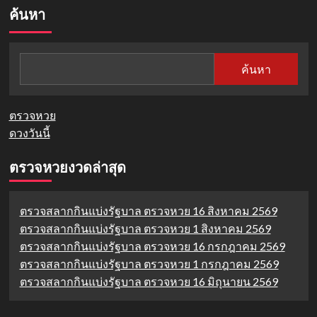
หวย
about
ค้นหา
ลาว
หวย
วัน
ลาว
นี้
วัน
ออก
นี้
ค้นหา
อะไร
7
กุมภาพันธ์
2567
ตรวจหวย
ดวงวันนี้
ตรวจหวยงวดล่าสุด
ตรวจสลากกินแบ่งรัฐบาล ตรวจหวย 16 สิงหาคม 2569
ตรวจสลากกินแบ่งรัฐบาล ตรวจหวย 1 สิงหาคม 2569
ตรวจสลากกินแบ่งรัฐบาล ตรวจหวย 16 กรกฎาคม 2569
ตรวจสลากกินแบ่งรัฐบาล ตรวจหวย 1 กรกฎาคม 2569
ตรวจสลากกินแบ่งรัฐบาล ตรวจหวย 16 มิถุนายน 2569