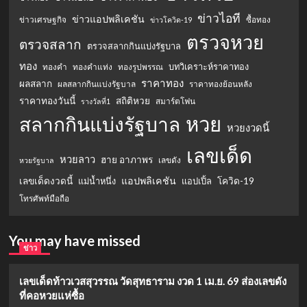
ข่าวไอที
ข่าวแอปพลิเคชัน
ข่าวเศรษฐกิจ
ซื้อทอง
ข่าวโควิด-19
ตรวจหวย
ตรวจสลาก
ตรวจสลากกินแบ่งรัฐบาล
ทอง
บทวิเคราะห์ราคาทอง
ทองคำ
ทองคำแท่ง
ทองรูปพรรณ
ราคาทอง
ผลสลาก
ผลสลากกินแบ่งรัฐบาล
ราคาทองย้อนหลัง
ราคาทองวันนี้
สถิติหวย
สมาร์ตโฟน
รางวัลที่1
หวย
สลากกินแบ่งรัฐบาล
หวยงวดนี้
เลขเด็ด
หวยลาว
ฮาย อาภาพร
เลขดัง
หวยรัฐบาล
แอปพลิเคชัน
เลขเด็ดงวดนี้
แม่น้ำหนึ่ง
แอปเปิ้ล
โควิด-19
โทรศัพท์มือถือ
You may have missed
ข่าว
เลขเด็ดท้าวเวสสุวรรณ วัดสุทธาราม งวด 1 เม.ย. 69 ส่องเลขดัง
ที่คอหวยแห่ซื้อ