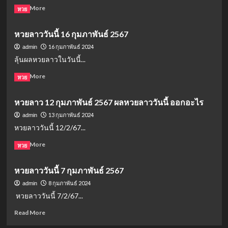
ต้อง
เมษายน
Read
Read More
หวย
รู้
2567
more
:
about
หวยลาววันนี้ 16 กุมภาพันธ์ 2567
ลุ้น
เช็ก
เลข
ผล
16 กุมภาพันธ์ 2024
admin
เด็ด
หวย
ลุ้นผลหวยลาวในวันนี้...
งวด
ลาว
ประจำ
วัน
Read
Read More
หวย
วัน
นี้
more
ที่
28
about
หวยลาว 12 กุมภาพันธ์ 2567 ผลหวยลาววันนี้ ออกอะไร
29
กุมภาพันธ์
หวย
เมษายน
2567
ลาว
13 กุมภาพันธ์ 2024
admin
2567
วัน
หวยลาววันนี้ 12/2/67...
นี้
16
Read
Read More
หวย
กุมภาพันธ์
more
2567
about
หวยลาววันนี้ 7 กุมภาพันธ์ 2567
หวย
ลาว
8 กุมภาพันธ์ 2024
admin
12
หวยลาววันนี้ 7/2/67...
กุมภาพันธ์
2567
Read
Read More
ผล
more